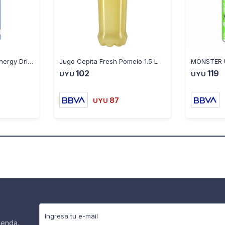
E]nergizante Red Bull Energy Drink 250ML
Jugo Cepita Fresh Pomelo 1.5 L
102
119
UYU
UYU
87
UYU
ienda.