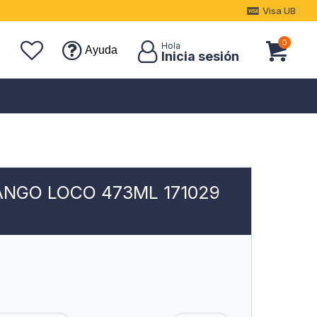
Visa UB
0
Ayuda
NGO LOCO 473ML 171029