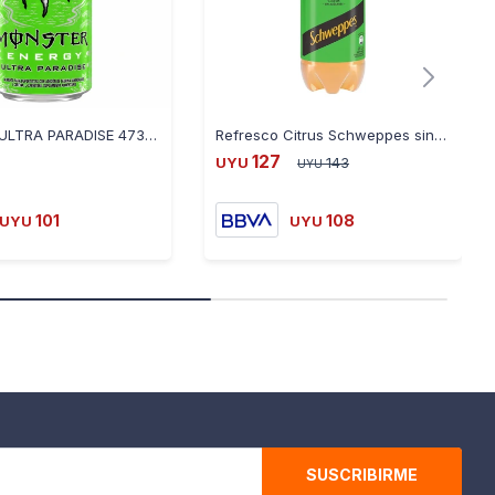
MONSTER ULTRA PARADISE 473ML 100549
Refresco Citrus Schweppes sin Azúcares 1.5L
127
UYU
143
UYU
101
108
UYU
UYU
SUSCRIBIRME