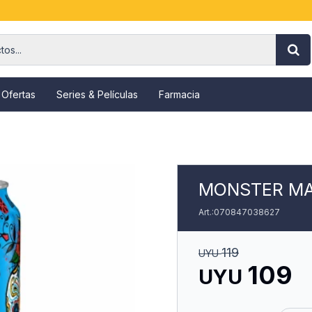
 Ofertas
Series & Películas
Farmacia
MONSTER MA
070847038627
119
UYU
109
UYU