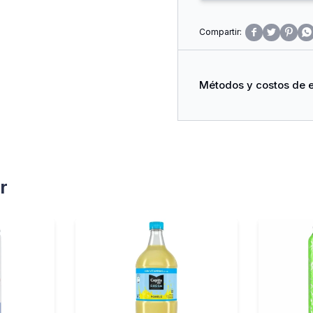




Métodos y costos de 
r