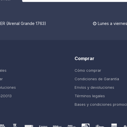
R (Arenal Grande 1763)
Lunes a viernes

Comprar
ales
Cómo comprar
ar
Condiciones de Garantía
oluciones
Envíos y devoluciones
520013
Términos legales
Bases y condiciones promoc