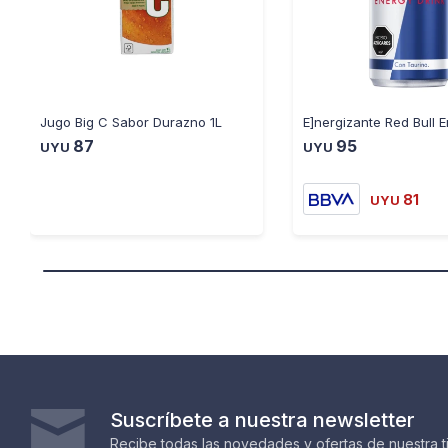
Jugo Big C Sabor Durazno 1L
87
95
UYU
UYU
81
UYU
Suscríbete a nuestra newsletter
Recibe todas las novedades y ofertas de nuestra t