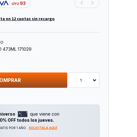
93
UYU
ta en 12 cuotas sin recargo
TO
 473ML 171029
OMPRAR
1
niverso
que viene con
0% OFF todos los jueves.
ATIS POR 1 AÑO .
SOLICITALA AQUÍ