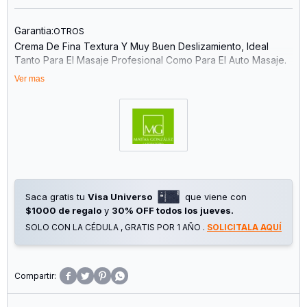
Garantia:
OTROS
Crema De Fina Textura Y Muy Buen Deslizamiento, Ideal
Tanto Para El Masaje Profesional Como Para El Auto Masaje.
Ver mas
Múltiples Acciones En Una Sola Crema Totalmente Natural: Es
Reductora, Afirmante, Anticelulítica, Activa La Circulación,
Combate El Edema, Mejora Várices Y Venitas Superficiales,
Induce La Formación De Colágeno Fundamental Para Evitar
La Flacidez.
Composición: Hedera, Cola De Caballo, Ginkgo Biloba,
Centella Asiática Y Vitamina E.
Saca gratis tu
Visa Universo
que viene con
$1000 de regalo
y
30% OFF todos los jueves.
Sin Parabenos, No Testeado En Animales. Apto Para
Personas Veganas.
SOLO CON LA CÉDULA , GRATIS POR 1 AÑO .
SOLICITALA AQUÍ
Aplicación: Diariamente O Tres Veces Por Semana Masajear
En Forma Circular Hasta Su Total Absorción. Complemento




Ideal Para Tratamientos De Termogénesis O Criogénesis.
Recomendamos 2 Veces Por Semana Realizar Una
Exfoliación Previa Con Gel De Sílice.