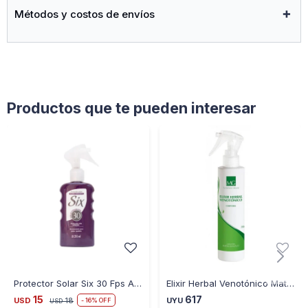
Métodos y costos de envíos
Presentación: 220cc
Productos que te pueden interesar
Protector Solar Six 30 Fps Acción Hidratante 210ML
Elixir Herbal Venotónico Matías González
15
617
USD
18
UYU
16
USD