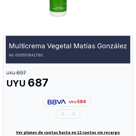
Multicrema Vegetal Matías González
000551842760
697
UYU
687
UYU
584
UYU
Ver planes de cuotas hasta en 12 cuotas sin recargo