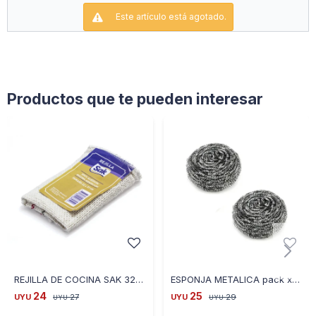
Este artículo está agotado.
Productos que te pueden interesar
REJILLA DE COCINA SAK 32X32
ESPONJA METALICA pack x 2 OKS2099
24
25
UYU
27
UYU
29
UYU
UYU