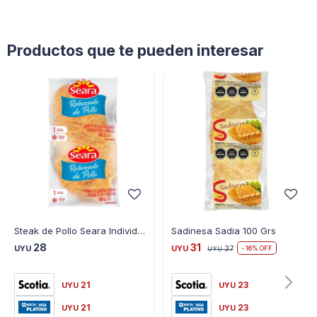
Productos que te pueden interesar
Steak de Pollo Seara Individual 100GRS
Sadinesa Sadia 100 Grs
28
31
UYU
UYU
37
16
UYU
21
23
UYU
UYU
21
23
UYU
UYU