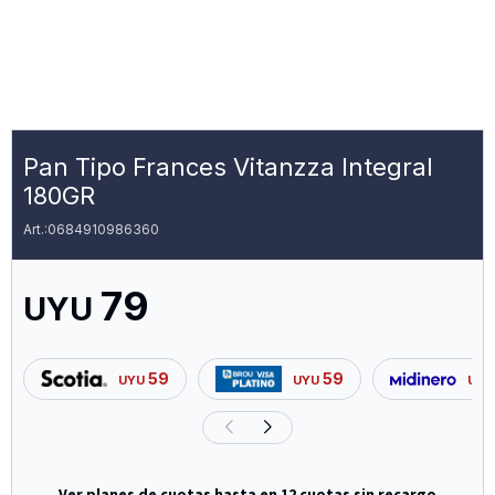
Pan Tipo Frances Vitanzza Integral
180GR
0684910986360
79
UYU
59
59
UYU
UYU
UYU
Ver planes de cuotas hasta en 12 cuotas sin recargo