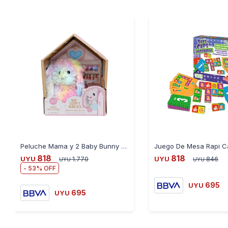
Peluche Mama y 2 Baby Bunny 100% Reciclado
818
818
UYU
1.770
UYU
846
UYU
UYU
53
695
UYU
695
UYU