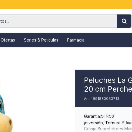
 Ofertas
Series & Películas
Farmacia
Peluches La 
20 cm Perch
4991880033713
Garantia:
OTROS
¡diversión, Ternura Y A
Granja Superhéroes Mus