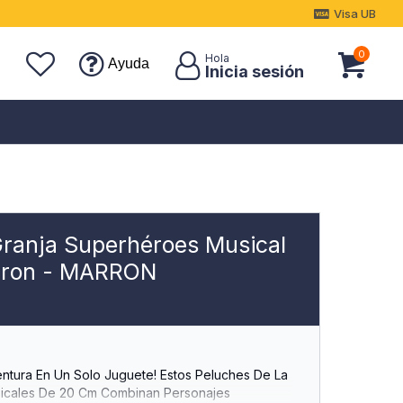
Visa UB
0
Ayuda
Granja Superhéroes Musical
eron - MARRON
ventura En Un Solo Juguete! Estos Peluches De La
icales De 20 Cm Combinan Personajes