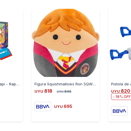
Juego De Mesa Rapi Capi - Rapicapibara 777-145 Ub - CELESTE
Figura Squishmallows Ron SQWB0080
Pistola de
818
820
UYU
846
UYU
UYU
19
695
UYU