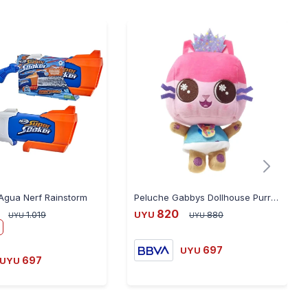
 Agua Nerf Rainstorm
Peluche Gabbys Dollhouse Purrific Baby Box Cat
820
1.019
UYU
880
UYU
UYU
697
UYU
697
UYU