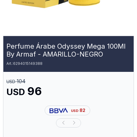
Perfume Árabe Odyssey Mega 100Ml
By Armaf - AMARILLO-NEGRO
6294015149388
104
USD
96
USD
82
USD