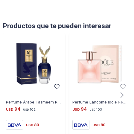
Productos que te pueden interesar
Perfume Árabe Tasmeem Paris Blu Edp 100Ml By Le Chameau - AZUL-FRANCIA
Perfume Lancome Idole Rechargeable 25ML
94
94
USD
102
USD
103
USD
USD
80
80
USD
USD