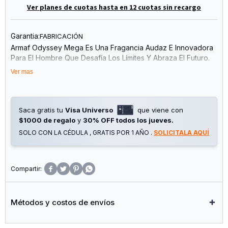
Ver planes de cuotas hasta en 12 cuotas sin recargo
Garantia:
FABRICACIÓN
Armaf Odyssey Mega Es Una Fragancia Audaz E Innovadora
Para El Hombre Que Desafía Los Límites Y Abraza El Futuro.
Es La Encarnación Sensorial De La Innovación, Una Anomalía
Ver mas
En La Matrix Que Deja Una Huella Digital Imborrable. Una
Fuerza De Anclaje De Aromas Especiados. Mega Es Una
Huella Digital Que No Se Puede Borrar.
Saca gratis tu
Visa Universo
que viene con
Notas De Salida: Naranja, Bergamota, Limón, Jengibre, Menta
$1000 de regalo
y
30% OFF todos los jueves.
Notas De Corazón: Almizcle, Haba Tonka, Cedro, Vetiver
SOLO CON LA CÉDULA , GRATIS POR 1 AÑO .
SOLICITALA AQUÍ
Notas De Fondo: Piña, Enebro, Salvia, Geranio
Eau De Parfum Masculino




Métodos y costos de envíos