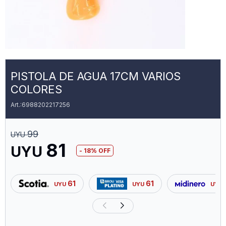
PISTOLA DE AGUA 17CM VARIOS
COLORES
6988202217256
99
UYU
81
UYU
18
61
61
UYU
UYU
UYU