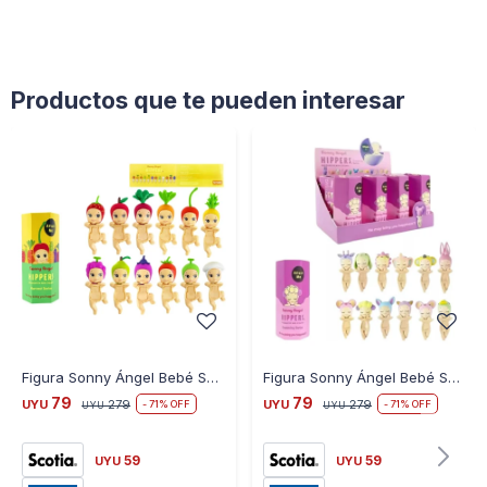
Productos que te pueden interesar
Figura Sonny Ángel Bebé Sorpresa Frutal Series
Figura Sonny Ángel Bebé Sorpresa Dreaming Series
79
79
UYU
279
UYU
279
71
71
UYU
UYU
59
59
UYU
UYU