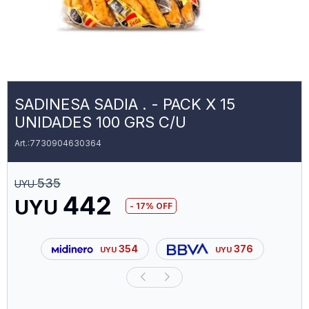
SADINESA SADIA . - PACK X 15
UNIDADES 100 GRS C/U
7730904630364
535
UYU
442
UYU
17
354
376
UYU
UYU