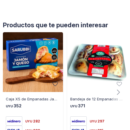
Productos que te pueden interesar
Caja X5 de Empanadas Jamon y Queso Sarubbi 350GR
Bandeja de 12 Empanadas Ble De Copetín Horneadas Caprese
352
371
UYU
UYU
282
297
UYU
UYU