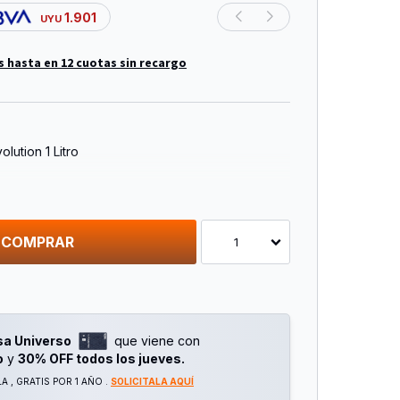
1.901
UYU
s hasta en 12 cuotas sin recargo
lution 1 Litro
 externa de acero inoxidable, ofrece resistencia,
smo tiempo poco peso.
e desarrollada para un mejor ajuste al cebar el
COMPRAR
1
 doble acción que permite cebar a través del
osca.
sa Universo
que viene con
o
y
30% OFF todos los jueves.
ca: 20hs.
 , GRATIS POR 1 AÑO .
SOLICITALA AQUÍ