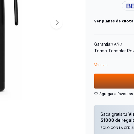
Ver planes de cuota
Garantia:
1 AÑO
Termo Termolar Revo
Estructura interna y
Ver mas
durabilidad y al mi
La parte superior fu
mate.
Cuenta con un tapón
pico o de su tapa r
Características:
100% Inox
Saca gratis tu
Vi
Libre de BPA
$1000 de regal
Conservación Térmi
SOLO CON LA CÉDULA