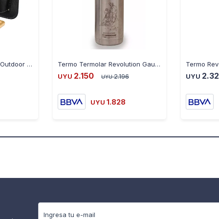
Set de Parrilla Terrano Outdoor Completo - NEGRO
Termo Termolar Revolution Gaucho 1LT
2.150
2.3
UYU
2.196
UYU
UYU
1.828
UYU