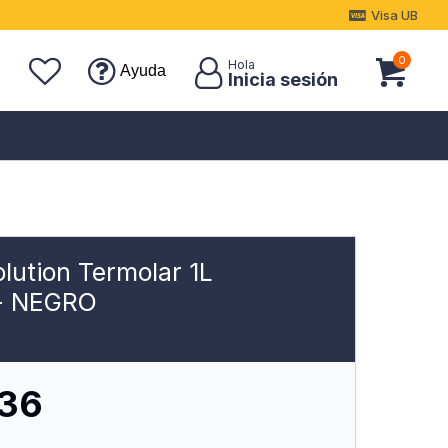
Visa UB
0
Ayuda
lution Termolar 1L
 - NEGRO
236