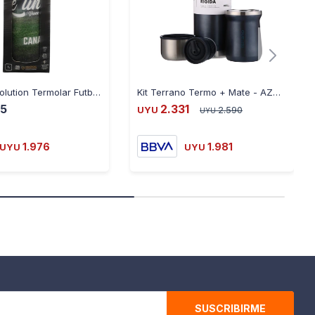
Termo Revolution Termolar Futbol Acero Inoxidable 1L - PLATA
Kit Terrano Termo + Mate - AZUL-METALIZADO
25
2.331
UYU
2.590
UYU
1.976
1.981
UYU
UYU
SUSCRIBIRME