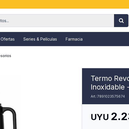
 Ofertas
Series & Películas
Farmacia
sorios
Termo Revo
Inoxidable
7891023575674
2.
UYU