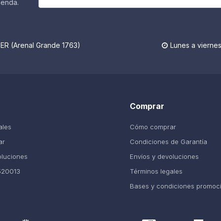
ienda.
R (Arenal Grande 1763)
Lunes a viernes

Comprar
ales
Cómo comprar
ar
Condiciones de Garantía
oluciones
Envíos y devoluciones
520013
Términos legales
Bases y condiciones promoc