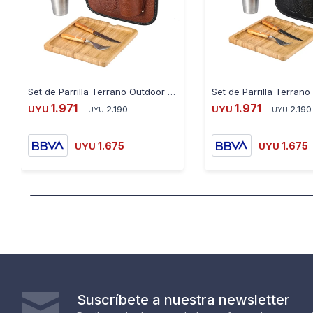
Set de Parrilla Terrano Outdoor Completo - MARRON
1.971
1.971
UYU
2.190
UYU
2.190
UYU
UYU
1.675
1.675
UYU
UYU
Suscríbete a nuestra newsletter