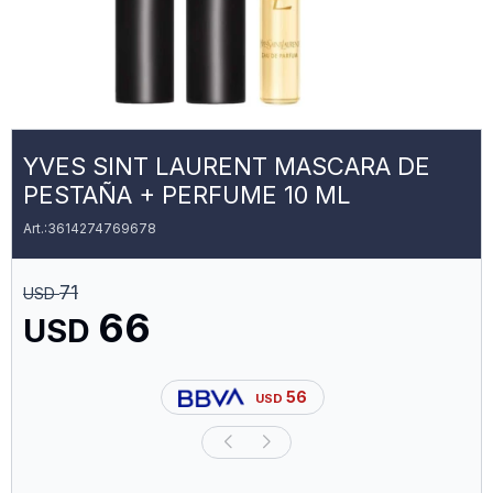
YVES SINT LAURENT MASCARA DE
PESTAÑA + PERFUME 10 ML
3614274769678
71
USD
66
USD
56
USD