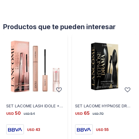
Productos que te pueden interesar
SET LACOME LASH IDOLE + FLUTER EXT
SET LACOME HYPNOSE DRAMA MASCARA VOLUMEN
50
65
USD
54
USD
70
USD
USD
43
55
USD
USD