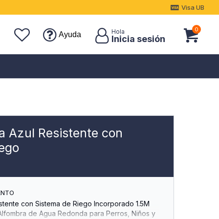
Visa UB
0
Ayuda
a Azul Resistente con
iego
ENTO
istente con Sistema de Riego Incorporado 1.5M
, Alfombra de Agua Redonda para Perros, Niños y