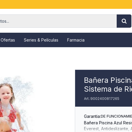
 Ofertas
Series & Películas
Farmacia
Bañera Piscin
Sistema de R
9002400817265
Garantia:
DE FUNCIONAMI
Bañera Piscina Azul Res
Everest, Antideslizante