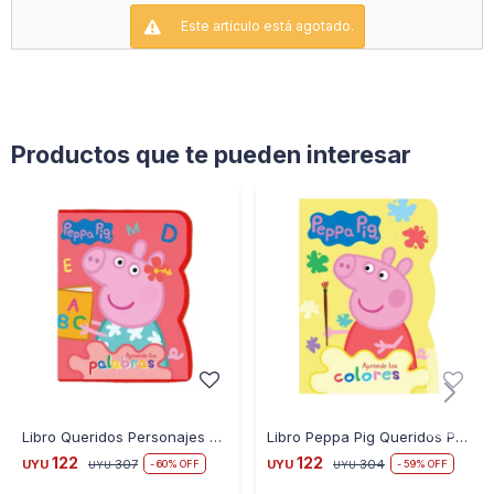
Este artículo está agotado.
Productos que te pueden interesar
Libro Queridos Personajes Peppa Pig Aprende las Palabras
Libro Peppa Pig Queridos Personajes Aprende los Colores
122
122
UYU
307
UYU
304
60
59
UYU
UYU