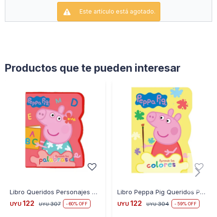
Este artículo está agotado.
Productos que te pueden interesar
Libro Queridos Personajes Peppa Pig Aprende las Palabras
Libro Peppa Pig Queridos Personajes Aprende los Colores
122
122
UYU
307
UYU
304
60
59
UYU
UYU