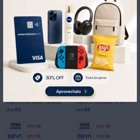
Importada Desde Argentina y Chile.
Propiedades
Productos que te pueden interesar
Al Té Negro se Le Reconocen Propiedades Tales Como:
Antioxidante, Astringente, Diurético, Estimulante y por Todo
Profundamente Reconfortante.
Caja X10 Té Verde Canarias
Caja X10 Unidades Té de Hierbas Digestiva Canaria 10GR
68
68
UYU
UYU
48
48
UYU
UYU
58
58
UYU
UYU