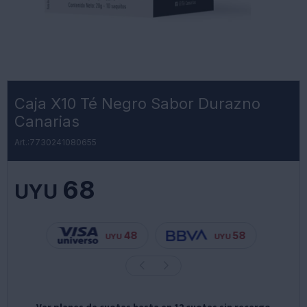
Caja X10 Té Negro Sabor Durazno
Canarias
7730241080655
68
UYU
48
58
UYU
UYU
Ver planes de cuotas hasta en 12 cuotas sin recargo