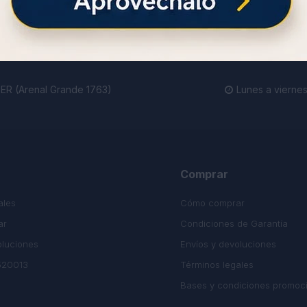
ienda.
R (Arenal Grande 1763)
Lunes a viernes

Comprar
ales
Cómo comprar
ar
Condiciones de Garantía
oluciones
Envíos y devoluciones
520013
Términos legales
Bases y condiciones promoc