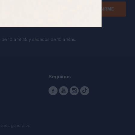
SUSCRIBIRME
 de 10 a 18.45 y sábados de 10 a 14hs.
Seguinos



iones generales