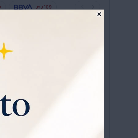
0
109
UYU

ta en 12 cuotas sin recargo
TO
Rojos
lia Sinensis L.), y Saborizante Frutos Rojos
dente de Oriente. Presenta Follaje Perenne y
en Primavera y Fructifica en Verano-otoño.
OMPRAR
1
o 15 Metros de Altura en su Estado Salvaje, Pero
 Poda para Limitar su Altura y Favorecer la
otes y Hojas, Facilitando la Cosecha.
tiliza, Además, Tecnología de Sabores
niverso
que viene con
do un Sabor Parejo en las Partidas y Evitando la
0% OFF todos los jueves.
ATIS POR 1 AÑO .
SOLICITALA AQUÍ