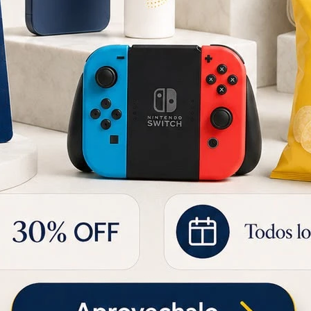
Caja X20 de Té de Tilo Canarias 20GR
Caja X20 Té Rojo Canarias 20GR
128
130
UYU
UYU
90
UYU
109
UYU