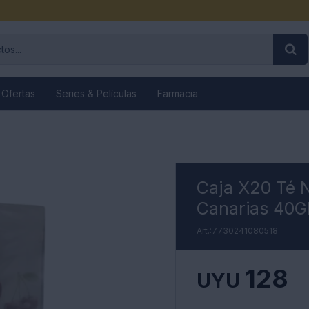
 Ofertas
Series & Películas
Farmacia
Caja X20 Té N
Canarias 40G
7730241080518
128
UYU