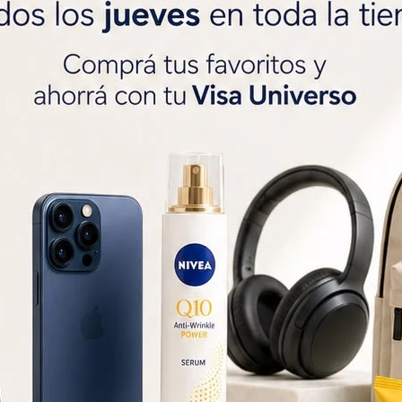
Origen
Mezclado y Envasado en
Argentina y Chile.




Propiedades
Al Té Negro se Le Reco
Astringente, Diurético,
Métodos y costos de 
Reconfortante.
r