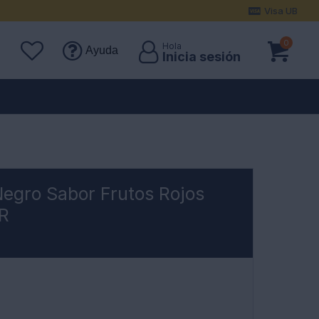
Visa UB
0
Ayuda
egro Sabor Frutos Rojos
R