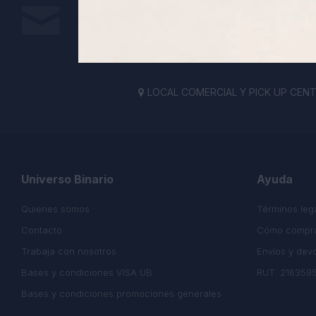
Suscríbete a nuestra newsletter
Recibe todas las novedades y ofertas de nuestra t
LOCAL COMERCIAL Y PICK UP CENTE

Universo Binario
Ayuda
Quienes somos
Términos leg
Contacto
Cómo compr
Trabaja con nosotros
Envíos y dev
Bases y condiciones VISA UB
RUT: 216359
Bases y condiciones promociones generales