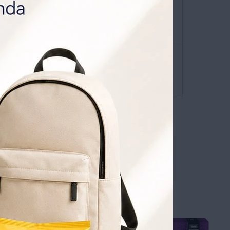
 Uruguay con Materia Prima Importada Desde
nocen Propiedades Tales Como: Antioxidante,
 Estimulante y por Sobre Todo Profundamente
envíos