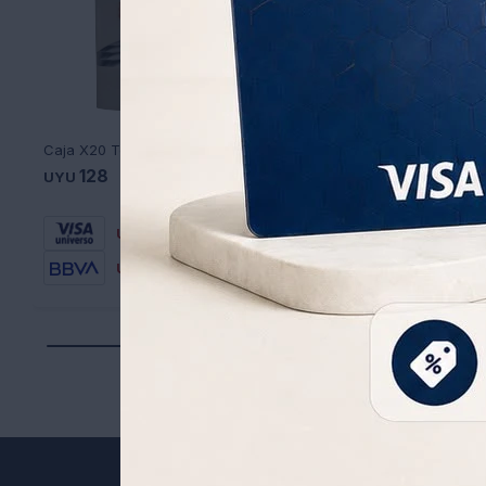
Caja X20 Té de Marcela Canarias 20GR
128
128
UYU
UYU
90
90
UYU
UYU
109
109
UYU
UYU