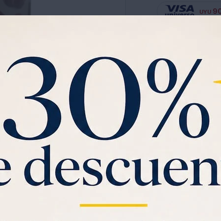
9
UYU
Ver planes de cuotas has
Garantia:
POR VENCIMIEN
Té Negro Sabor Frutos 
Composición
Té Negro Fannings (Camel
Ver mas
Idéntico al Natural.
El Té es un áRbol Proce
Flores Blancas, Florece 
C
Puede Alcanzar Hasta 10 
la Planta Bajo Cultivo se
Generación de Nuevos Br
Para Este Producto se U
Saca gratis tu
Visa U
Encapsulados Garantizan
$1000 de regalo
y
3
Oxidación.
SOLO CON LA CÉDULA , GR