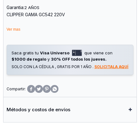
Garantia:
2 AÑOS
CLIPPER GAMA GC542 220V
Accesorios:
Ver mas
Cepillo Limpiador y Aceite Lubricante
Atributos Adicionales:
Control de Medida de Corte
Cuchillas:
Saca gratis tu
Visa Universo
que viene con
Acero Inoxidable
$1000 de regalo
y
30% OFF todos los jueves.
Tipo de Alimentación :
SOLO CON LA CÉDULA , GRATIS POR 1 AÑO .
SOLICITALA AQUÍ
Cord/cordless - Cable E Inalámbrico Recargable
Voltaje:
Bivolt 110/220 Volts
Clipper Cord-cordless Cuenta con un Peine de Alzada




Ajustable de 1 a 24 Mm.
Posee una Rueda de Control de Medida de Corte.
Métodos y costos de envíos
Función Entresacado, Permite Levantar el Cabello al
Momento de Corte, Entresacando el Mismo Durante Cada
una de las Pasadas.