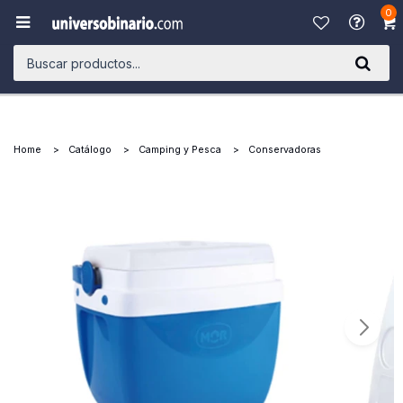
0

Home
Catálogo
Camping y Pesca
Conservadoras