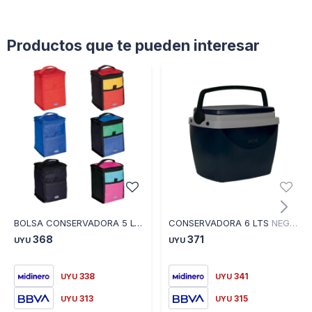
Productos que te pueden interesar
BOLSA CONSERVADORA 5 LTS COLORES SURTIDOS PLEGABLE 12125003612 - SURTIDOS
CONSERVADORA 6 LTS NEGRA 30X20,5X24 12125108200 - NEGRO
368
371
UYU
UYU
338
341
UYU
UYU
313
315
UYU
UYU