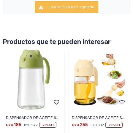
Este artículo está agotado.
Productos que te pueden interesar
DISPENSADOR DE ACEITE 630ML GD-6 - BEIGE-OSCURO
DISPENSADOR DE ACEITE SPRAY 580ML GD-5 - BEIGE-OSCURO
185
255
UYU
242
UYU
332
23
23
UYU
UYU