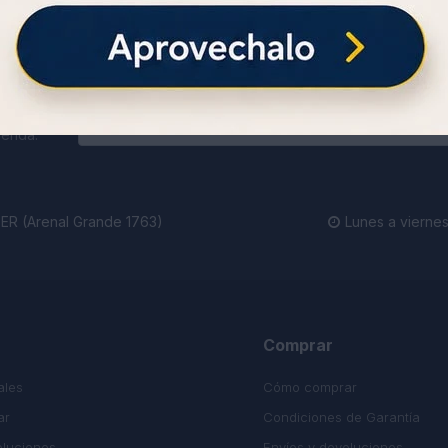
ienda.
R (Arenal Grande 1763)
Lunes a viernes

Comprar
ales
Cómo comprar
ar
Condiciones de Garantía
oluciones
Envíos y devoluciones