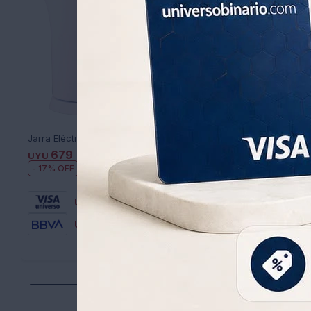
Jarra Eléctrica Kassel 1 Litro 800 W
679
711
UYU
820
UYU
891
UYU
UYU
17
498
UYU
475
UYU
604
UYU
577
UYU