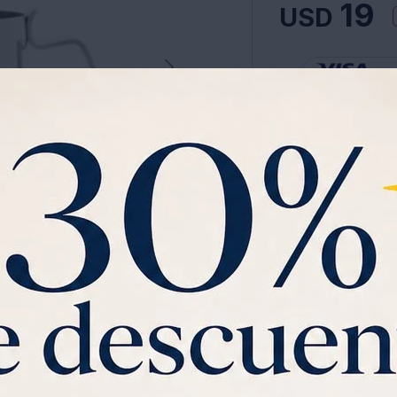
19
USD
US
Ver planes de cuota
Garantia:
FABRICACI
La Jarra De Leche B
Acero Inoxidable, I
Con El Vaporizador.
Ver mas
El Útil Detalle Rec
Perfecto Para Vert
Material Del Cuerpo
Material Del Mango:
No Apto Para Uso En
Tamaños Disponibles