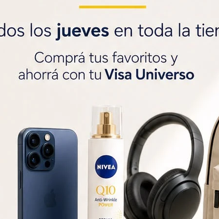
Saca gratis tu
Vi
$1000 de regal
SOLO CON LA CÉDULA


Métodos y costos
r