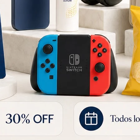
Mixer Marvo HBR-073P Acero Inoxidable
No disponible para retiro
797
20
UYU
Balanza de Cocina Allied AL-KS06 5KG
18
USD
20
USD
13
USD
15
USD