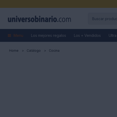
Menu
Los mejores regalos
Los + Vendidos
Ultra
Home
Catálogo
Cocina