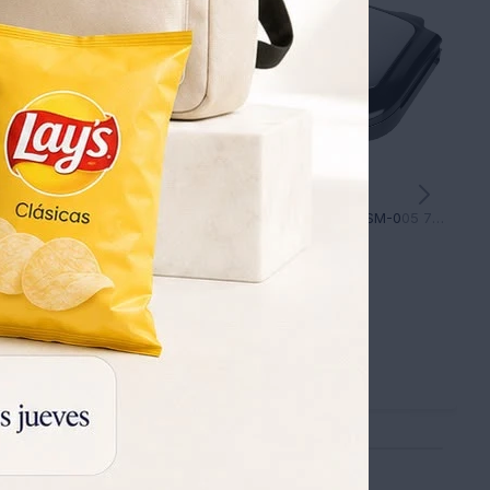
Cafetera de Goteo FUT-CG10W 10 Tazasa
Sandwichera Marvo HSM-005 750W
845
931
UYU
913
UYU
UYU
558
592
UYU
UYU
677
718
UYU
UYU