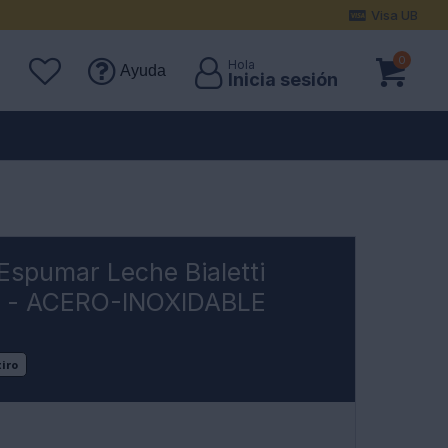
Visa UB
0
Ayuda
Espumar Leche Bialetti
l - ACERO-INOXIDABLE
tiro