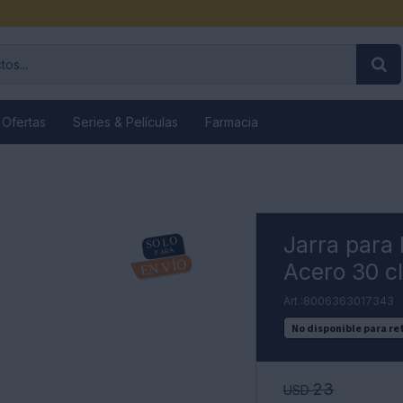
 Ofertas
Series & Películas
Farmacia
Jarra para 
Acero 30 c
8006363017343
No disponible para re
23
USD