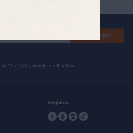
SUSCRIBIRME
 de 10 a 18.45 y sábados de 10 a 14hs.
Seguinos


