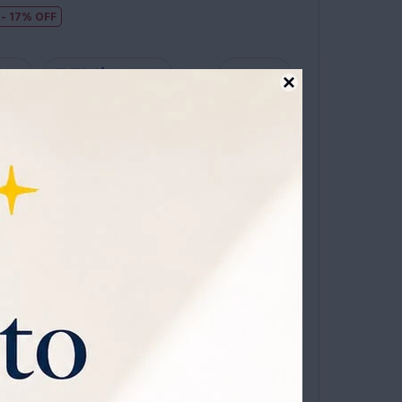
17
13
16
D
USD

s hasta en 12 cuotas sin recargo
ÓN
ialetti Es Una Cacerola Práctica Y Resistente De
deal Para Calentar Leche Tanto En El Fuego Como
ogegotas De Este Hervidor De Leche Lo Hace
er Espuma De Leche En Un Capuchino.
COMPRAR
1
: Acero Inoxidable
 Acero Inoxidable
 Placas De Inducción.
: 30 Cl, 50 Cl Y 75 Cl