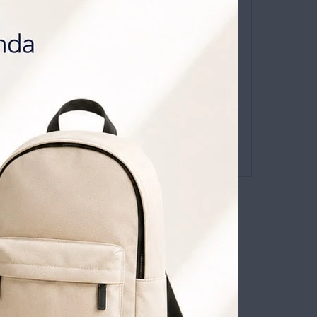
sa Universo
que viene con
o
y
30% OFF todos los jueves.
 , GRATIS POR 1 AÑO .
SOLICITALA AQUÍ


 de envíos