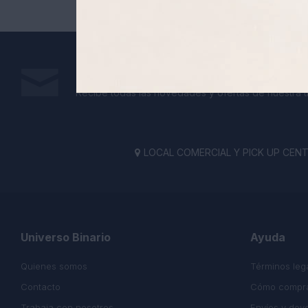
Suscríbete a nuestra newsletter
Recibe todas las novedades y ofertas de nuestra t
LOCAL COMERCIAL Y PICK UP CENTE

Universo Binario
Ayuda
Quienes somos
Términos leg
Contacto
Cómo compr
Trabaja con nosotros
Envíos y dev