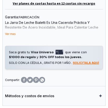
Ver planes de cuotas hasta en 12 cuotas sin recargo
Garantia:
FABRICACIÓN
La Jarra De Leche Bialetti Es Una Cacerola Práctica Y
Resistente De Acero Inoxidable, Ideal Para Calentar Leche
Tanto En El Fuego Como Con El Vaporizador.
Ver mas
El Útil Detalle Recogegotas De Este Hervidor De Leche Lo
Hace Perfecto Para Verter Espuma De Leche En Un
Capuchino.
Saca gratis tu
Visa Universo
que viene con
Material Del Cuerpo: Acero Inoxidable
$1000 de regalo
y
30% OFF todos los jueves.
Material Del Mango: Acero Inoxidable
SOLO CON LA CÉDULA , GRATIS POR 1 AÑO .
SOLICITALA AQUÍ
No Apto Para Uso En Placas De Inducción.
Tamaños Disponibles: 30 Cl, 50 Cl Y 75 Cl




Métodos y costos de envíos