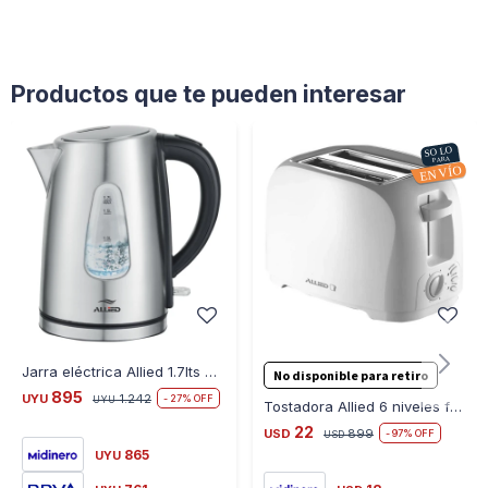
Productos que te pueden interesar
Jarra eléctrica Allied 1.7lts con filtro lavable base 360
No disponible para retiro
895
UYU
1.242
27
UYU
Tostadora Allied 6 niveles funciones descongela recalient
22
USD
899
97
USD
865
UYU