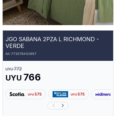
JGO SABANA 2PZA L RICHMOND -
VERDE
7730784124557
772
UYU
766
UYU
575
575
UYU
UYU
U