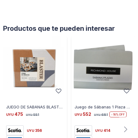
Productos que te pueden interesar
JUEGO DE SABANAS BLASTER TWIN 4 PCS 170 X 230 CM 25NA-3-1 DISEÑOS VARIOS
Juego de Sábanas 1 Plaza Microfibra - GRIS
475
552
UYU
551
UYU
681
18
UYU
UYU
356
414
UYU
UYU