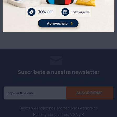
393
393
UYU
UYU
Suscríbete a nuestra newsletter
Recibe todas las novedades y ofertas de nuestra tienda.
SUSCRIBIRME
Bases y condiciones promociones generales
Bases y condiciones VISA UB