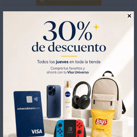
una Carta. Así Que Mantén la Compostura, Disimula Cualquier
Señal Y, Cuando Te Quede Solo una Carta, ¡No Olvides Gritar
"Uno"! es un Regalo Estupendo para los Aficionados a los

Juegos de Cartas de 7 Años en Adelante. los Colores y las
Decoraciones Pueden Variar.
Productos que te pueden interesar
Juego de Mesa Memoria Patrulla Canina en Lata
Juego Clásico Lotería Bingo Didacta
462
462
UYU
519
UYU
UYU
323
323
UYU
UYU