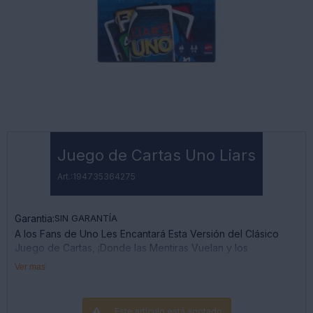
Juego de Cartas Uno Liars
194735364275
Garantia:
SIN GARANTÍA
A los Fans de Uno Les Encantará Esta Versión del Clásico
Juego de Cartas, ¡Donde las Mentiras Vuelan y los
Mentirosos Ganan! se Juega una "Carta del Mentiroso" Boca
Ver mas
Abajo, y Luego el Jugador Anuncia Qué Es. ¿Dice la Verdad
o Miente? Si Lo Desafían y Lo Pillan Mintiendo, Debe Robar
una Carta. Pero Si Dice la Verdad, el Acusador Debe Robar
Este artículo está agotado.