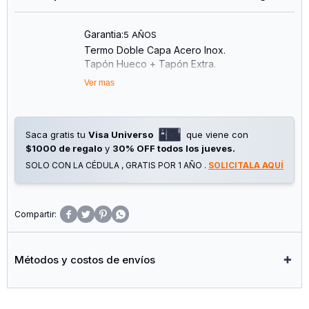
Garantia:
5 AÑOS
Termo Doble Capa Acero Inox.
Tapón Hueco + Tapón Extra.
Capacidad 1lt.
Ver mas
5 Años De Garantía
Base De Silicona Antimpacto
Manija Con Agarre Mejorado
Mate Tradicional
Saca gratis tu
Visa Universo
que viene con
$1000 de regalo
y
30% OFF todos los jueves.
SOLO CON LA CÉDULA , GRATIS POR 1 AÑO .
SOLICITALA AQUÍ




Métodos y costos de envíos