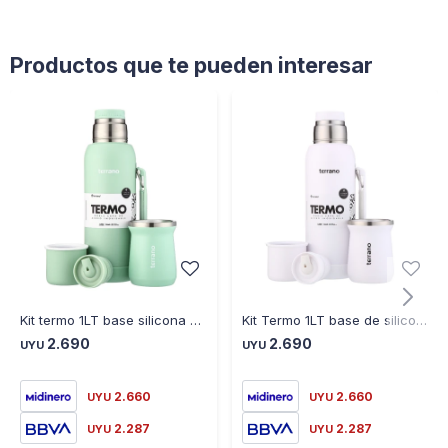
Productos que te pueden interesar
Kit termo 1LT base silicona + mate tradicional Verde agua
Kit Termo 1LT base de silicona + Mate Tradicional blanco
2.690
2.690
UYU
UYU
2.660
2.660
UYU
UYU
2.287
2.287
UYU
UYU