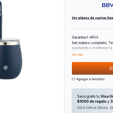
Ver planes de cuotas has
Garantia:
5 AÑOS
Set matero completo. Te
ayudando a mantener la 
antimpacto y manija de 
Ver mas
5 años de garantía.
C
Incluye:
• Termo 1 L
• Mate tradicional
• Dos tapones
Saca gratis tu
Visa U
$1000 de regalo
y
3
SOLO CON LA CÉDULA , GR