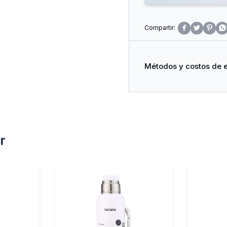




Métodos y costos de 
r