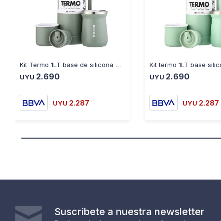
Kit Termo 1LT base de silicona + mate tradicional oliva
2.690
2.690
UYU
UYU
2.287
2.287
UYU
UYU
Suscríbete a nuestra newsletter