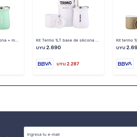
Kit termo 1LT base silicona + mate tradicional Verde agua
Kit Termo 1LT base de silicona + Mate Tradicional blanco
2.690
2.6
UYU
UYU
2.287
UYU