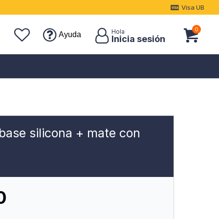
Visa UB
0
Ayuda
 base silicona + mate con
0