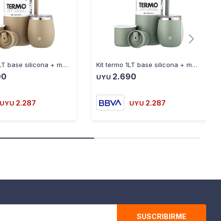
Kit termo 1LT base silicona + mate con tapa arena
Kit termo 1LT base silicona + mate con tapa oliva
90
2.690
UYU
2.287
2.287
UYU
UYU
SUSCRIBIRME