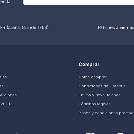
ienda.
R (Arenal Grande 1763)
Lunes a viernes

Comprar
ales
Cómo comprar
ar
Condiciones de Garantía
oluciones
Envíos y devoluciones
520013
Términos legales
Bases y condiciones promoc