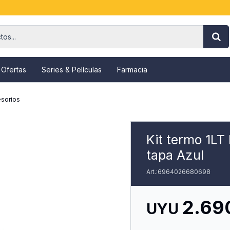
 Ofertas
Series & Películas
Farmacia
sorios
Kit termo 1LT
tapa Azul
6964026680698
2.69
UYU