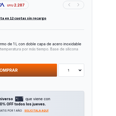
2.287
UYU
ta en 12 cuotas sin recargo
rmo de 1 L con doble capa de acero inoxidable
temperatura por más tiempo. Base de silicona
agarre mejorado.
OMPRAR
1
niverso
que viene con
0% OFF todos los jueves.
ATIS POR 1 AÑO .
SOLICITALA AQUÍ