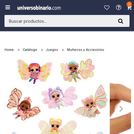
0

Home
Catálogo
Juegos
Muñecos y Accesorios