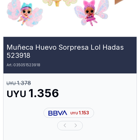
Muñeca Huevo Sorpresa Lol Hadas
523918
035051523918
1.378
UYU
1.356
UYU
1.153
UYU