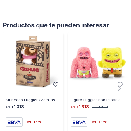
Productos que te pueden interesar
Muñecos Fuggler Gremlins Varios Modelos Universo Binario
Figura Fuggler Bob Esponja 23CM
1.318
1.318
UYU
UYU
1.449
UYU
1.120
1.120
UYU
UYU