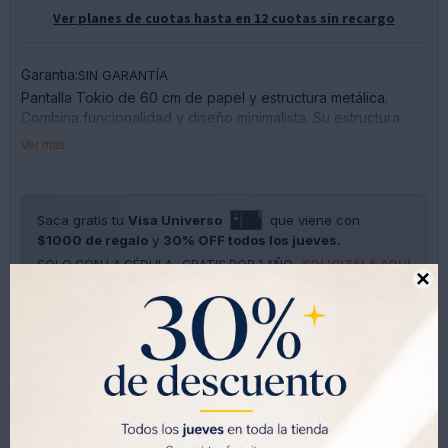
Ver planes de cuotas hasta en 12 cuotas sin recargo
Garantia:
SIN GARANTÍA
Pantalla Tokio de 60 cm de papel y estructura metálica.
Combina funcionalidad y diseño minimalista. Su estructura
plegable permite guardarla fácilmente cuando no la
Ver mas
necesites, mientras que su acabado elegante se adapta a
cualquier espacio. Ideal para crear ambientes acogedores,
dividir espacios o añadir un toque de sofisticación a tu hogar.
Una opción económica para renovar espacios
Saca gratis tu
Visa Universo
que viene con
$1000 de regalo
y
30% OFF todos los jueves.
SOLO CON LA CÉDULA , GRATIS POR 1 AÑO .
SOLICITALA AQUÍ





Métodos y costos de envíos