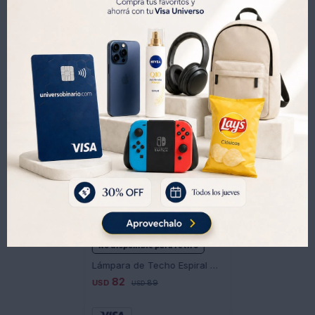
Productos que te pueden interesar
No disponible para retiro
Lámpara de Techo Espiral 40W 46cm Luz LED 3000K 1108-02
82
USD
89
USD