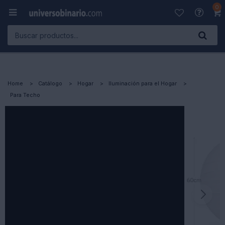
0

Home
Catálogo
Hogar
Iluminación para el Hogar
Para Techo