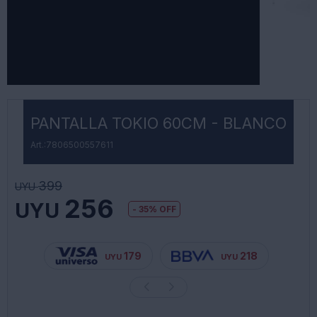
PANTALLA TOKIO 60CM - BLANCO
7806500557611
399
UYU
256
UYU
35
179
218
UYU
UYU