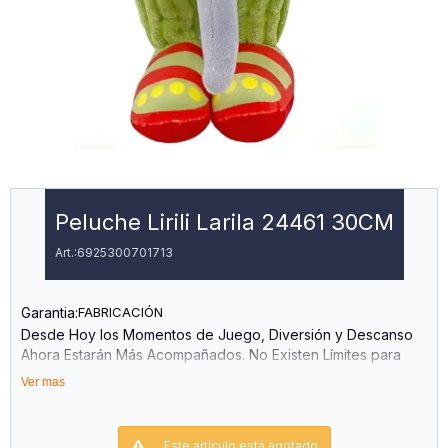
Peluche Lirili Larila 24461 30CM
6925300701713
Garantia:
FABRICACIÓN
Desde Hoy los Momentos de Juego, Diversión y Descanso
Ahora Estarán Más Acompañados. No Existen Límites para
Disfrutar de Este Peluche, el Cuál Será una Fuente de
Ver mas
Tranquilidad para los Mas Pequeños Ayudándolos a
Desarrollar Habilidades Sociales, Promoviendo su
Imaginación y Creatividad.
Este artículo está agotado.