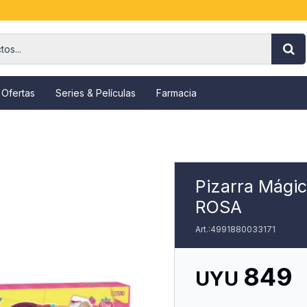
 Ofertas
Series & Películas
Farmacia
Pizarra Mágic
ROSA
4991880033171
849
UYU