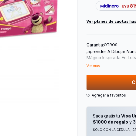
81
UYU
Ver planes de cuotas has
Garantia:
OTROS
¡aprender A Dibujar Nunc
Mágica Inspirada En Lot
Un Solo Juguete Ideal 
Ver mas
Gracias A Su Sistema 2 
Imágenes Y Copiarlas Fá
C
Coordinación Y Las Habil
Personajes Favoritos De
Incluye 6 Diapositivas P
Experiencia Interactiva Y
Saca gratis tu
Visa U
Permite Llevarla A Tod
$1000 de regalo
y
3
? Características:
SOLO CON LA CÉDULA , GR