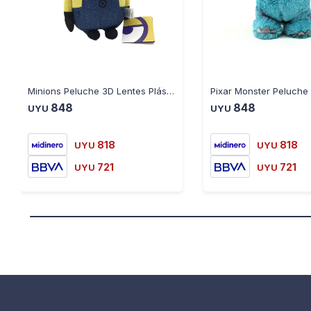
Minions Peluche 3D Lentes Plásticos mod. Henry
848
848
UYU
UYU
818
818
UYU
UYU
721
721
UYU
UYU