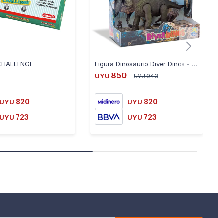
CHALLENGE
Figura Dinosaurio Diver Dinos - BRANQUIOSAURIO
850
UYU
943
UYU
820
820
UYU
UYU
723
723
UYU
UYU