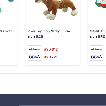
Pixar Monster Peluche Sullyvan 25 cm
Pixar Toy Story Slinky 30 cm
CARRITO 
848
850
UYU
UYU
818
UYU
721
UYU