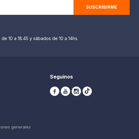
SUSCRIBIRME
 de 10 a 18.45 y sábados de 10 a 14hs.
Seguinos



iones generales