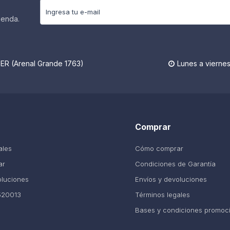
ienda.
R (Arenal Grande 1763)
Lunes a viernes

Comprar
ales
Cómo comprar
ar
Condiciones de Garantía
oluciones
Envíos y devoluciones
520013
Términos legales
Bases y condiciones promoc