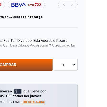
9
722
UYU
ta en 12 cuotas sin recargo
a Fue Tan Divertido! Esta Adorable Pizarra
so Combina Dibujo, Proyección Y Creatividad En
Para Los Más Pequeños.
En 1 Con Proyector, Los Niños Pueden Proyectar
cilmente, Estimulando La Imaginación, La
OMPRAR
1
idades Artísticas Mientras Se Divierten Con Sus
 Disney.
ara Proyectar Distintos Dibujos Y Crear Una
 Entretenida. Su Diseño Portátil Con Manija
niverso
que viene con
os Lados Cómodamente.
0% OFF todos los jueves.
ATIS POR 1 AÑO .
SOLICITALA AQUÍ