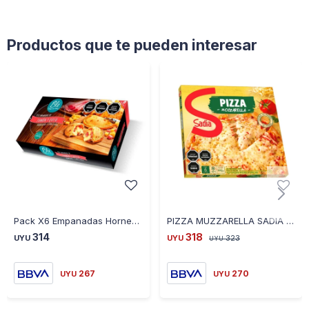
Productos que te pueden interesar
Pack X6 Empanadas Horneadas Blé Jamón y Queso
PIZZA MUZZARELLA SADIA 6 PORCIONES-
314
318
UYU
UYU
323
UYU
267
270
UYU
UYU