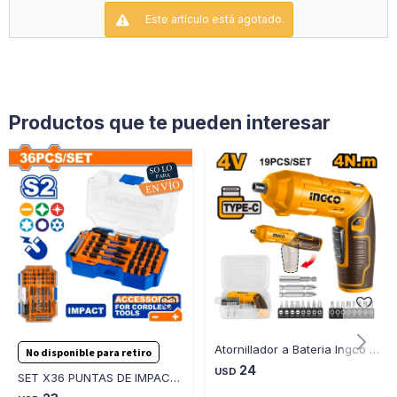
-Control de velocidad variable
Este artículo está agotado.
-La batería y el cargador se venden por separado
Productos que te pueden interesar
Atornillador a Bateria Ingco CSDLI0442 4V 4NM
No disponible para retiro
24
USD
SET X36 PUNTAS DE IMPACTO WADFOW WBS4B36