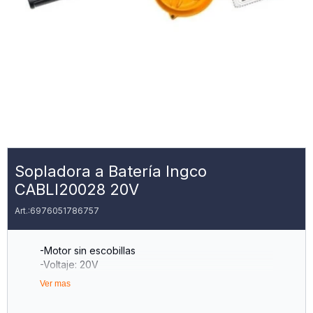
Sopladora a Batería Ingco
CABLI20028 20V
6976051786757
-Motor sin escobillas
-Voltaje: 20V
-Velocidad sin carga: 18500 rpm
Ver mas
-Volumen de aire medio: 8,5 m3/min
-Velocidad máxima del aire: 144 km/h