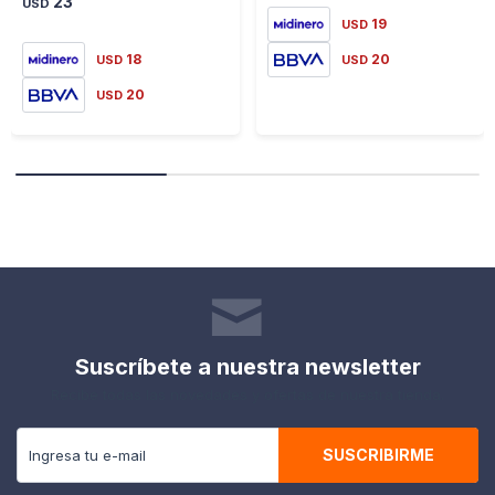
23
USD
19
USD
18
20
USD
USD
20
USD
Suscríbete a nuestra newsletter
Recibe todas las novedades y ofertas de nuestra tienda.
SUSCRIBIRME