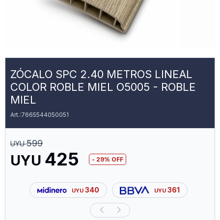
ZÓCALO SPC 2.40 METROS LINEAL
COLOR ROBLE MIEL O5005 - ROBLE
MIEL
7665544050051
599
UYU
425
UYU
29
340
361
UYU
UYU