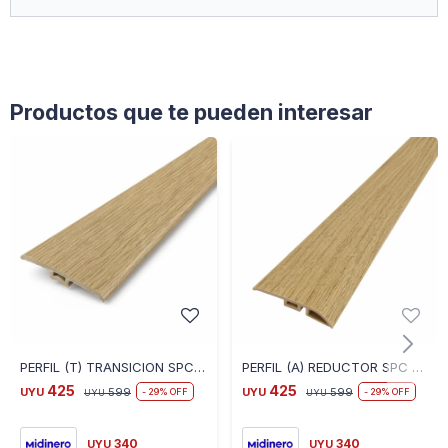
Productos que te pueden interesar
PERFIL (T) TRANSICION SPC 2.40 M LINEAL COLOR ROBLE CLARO O5002 - ROBLE CLARO
PERFIL (A) REDUCTOR SPC 2.40 M LINEAL COLOR ROBLE CLARO O5002 - ROBLE CLARO
425
425
UYU
599
UYU
599
29
29
UYU
UYU
340
340
UYU
UYU