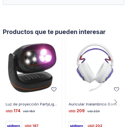
Productos que te pueden interesar
Luz de proyección PartyLight Beam - Negro - JBLPLBEAMAM - JB - NEGRO
Auricular Inalambrico Gaming Quantum 650 - Blanco- JBLQTUM65 - BLANCO
174
209
USD
183
USD
220
USD
USD
167
202
USD
USD