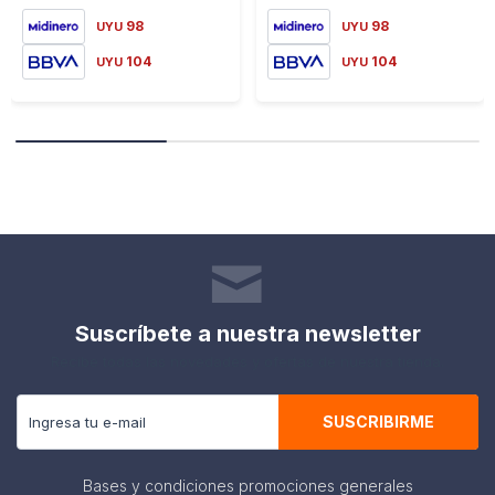
98
98
UYU
UYU
104
104
UYU
UYU
Suscríbete a nuestra newsletter
Recibe todas las novedades y ofertas de nuestra tienda.
SUSCRIBIRME
Bases y condiciones promociones generales