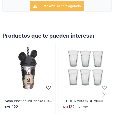
Este artículo está agotado.
Productos que te pueden interesar
Vaso Plástico Milkshake Disney con Forma y Pajita 500ML - MICKEY
SET DE 6 VASOS DE VIDRIO 200ML RYGX055
122
122
UYU
UYU
132
UYU