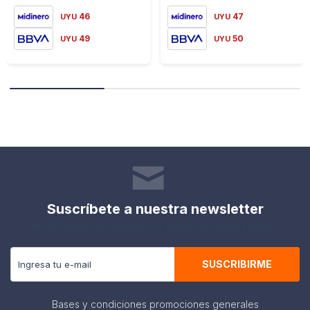
46
47
UYU
UYU
49
50
UYU
UYU
Suscríbete a nuestra newsletter
Recibe todas las novedades y ofertas de nuestra tienda.
SUSCRIBIRME
Bases y condiciones promociones generales