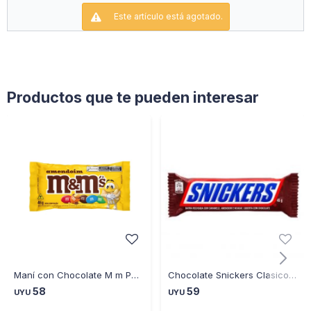
Este artículo está agotado.
Productos que te pueden interesar
Maní con Chocolate M m Peanut 40GR
Chocolate Snickers Clasico Maní y Caramelo con Cobertura de Chocolate
58
59
UYU
UYU