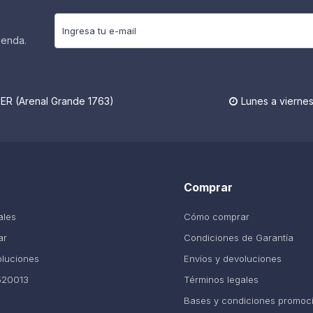
ienda.
R (Arenal Grande 1763)
Lunes a viernes

Comprar
ales
Cómo comprar
ar
Condiciones de Garantía
oluciones
Envíos y devoluciones
520013
Términos legales
Bases y condiciones promoc