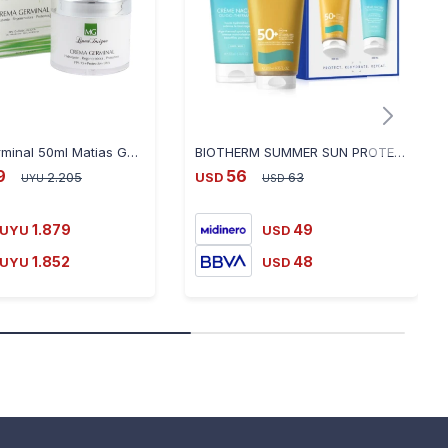
Crema Germinal 50ml Matias Gonzalez con FPS 15+
BIOTHERM SUMMER SUN PROTECTION SPF 50+
9
56
2.205
USD
63
UYU
USD
1.879
49
UYU
USD
1.852
48
UYU
USD