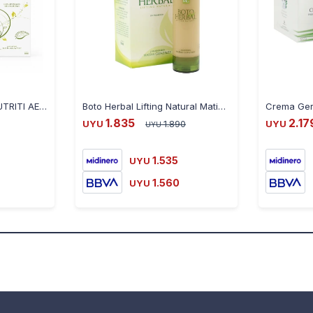
MG SET MAMA 4 CR NUTRITI AE + CONT OJOS AE
Boto Herbal Lifting Natural Matias Gonzalez 50ml
1.835
2.17
UYU
1.890
UYU
UYU
1.535
UYU
1.560
UYU