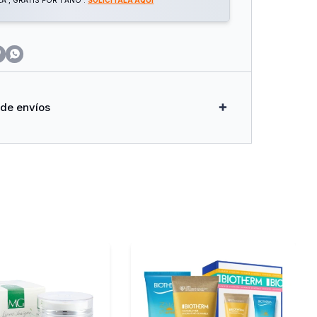
 , GRATIS POR 1 AÑO .
SOLICITALA AQUÍ


 de envíos