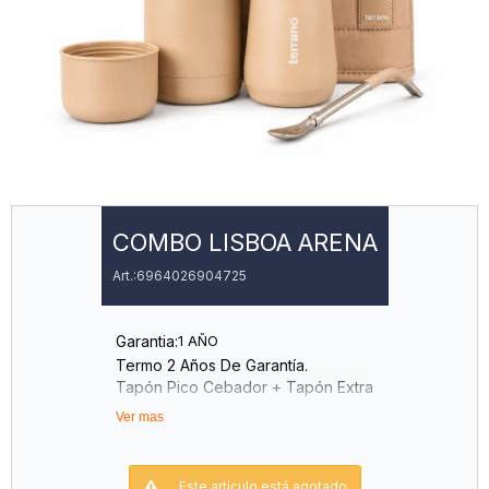
COMBO LISBOA ARENA
6964026904725
Garantia:
1 AÑO
Termo 2 Años De Garantía.
Tapón Pico Cebador + Tapón Extra
Mate Tradiciónal
Ver mas
Bombilla Acero Inox Color
Matera Lisboa
Este artículo está agotado.