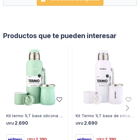
Productos que te pueden interesar
Kit termo 1LT base silicona + mate tradicional Verde agua
Kit Termo 1LT base de silicona + Mate Tradicional blanco
2.690
2.690
UYU
UYU
2.390
2.390
UYU
UYU