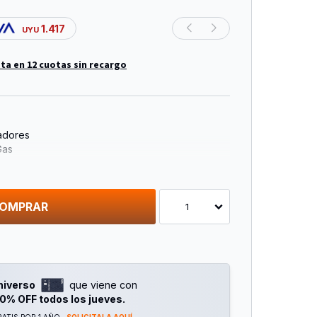
1.417
UYU
ta en 12 cuotas sin recargo
adores
Gas
ado
 8 Cm
OMPRAR
1
niverso
que viene con
0% OFF todos los jueves.