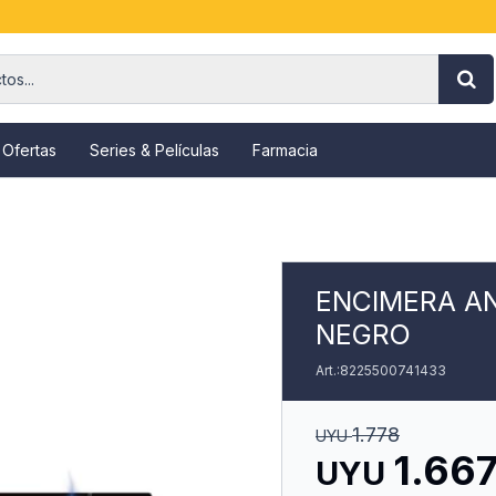
 Ofertas
Series & Películas
Farmacia
ENCIMERA A
NEGRO
8225500741433
1.778
UYU
1.66
UYU