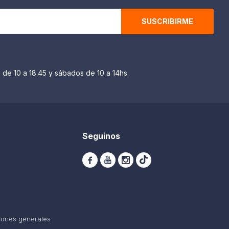
SUSCRIBIRME
 de 10 a 18.45 y sábados de 10 a 14hs.
Seguinos



iones generales