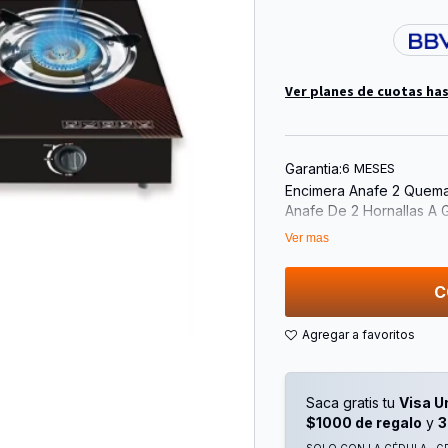
Ver planes de cuotas has
Garantia:
6 MESES
Encimera Anafe 2 Quem
Anafe De 2 Hornallas A 
Superficie Vidrio Templ
Ver mas
Encendido Electrónico
Voltaje 220v
Dimensiones 69 X 36 X
C
Saca gratis tu
Visa U
$1000 de regalo
y
3