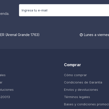
ienda.
R (Arenal Grande 1763)
Lunes a viernes

Comprar
ales
Cómo comprar
ar
Condiciones de Garantía
oluciones
Envíos y devoluciones
520013
Términos legales
Bases y condiciones promoc