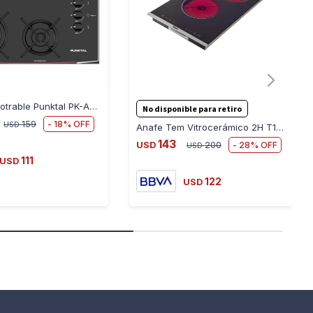
Anafe Empotrable Punktal PK-AG940 4 Hornallas - NEGRO
No disponible para retiro
18
159
USD
Anafe Tem Vitrocerámico 2H T1DAN2HVT2307
143
28
USD
200
USD
111
USD
122
USD