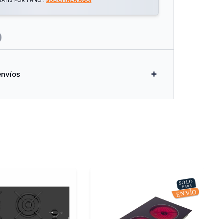
ATIS POR 1 AÑO .
SOLICITALA AQUÍ
envíos