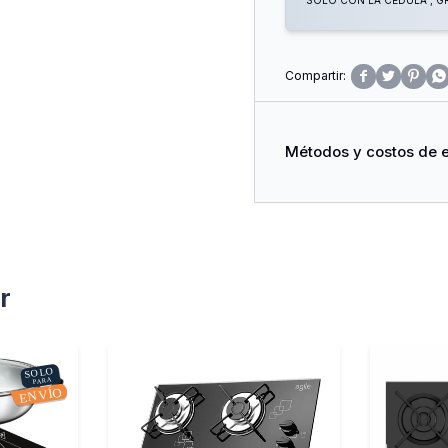
SOLO CON LA CÉDULA , GR




Métodos y costos de 
r