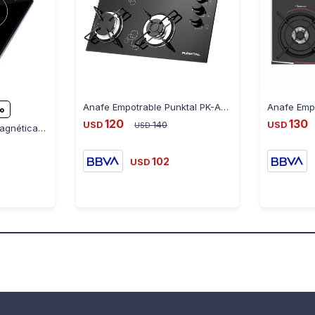
Anafe Empotrable Punktal PK-AG848
ro
120
130
USD
140
USD
USD
Anafe por Inducción Magnética Enxuta AIENX930 1600W - NEGRO
102
USD