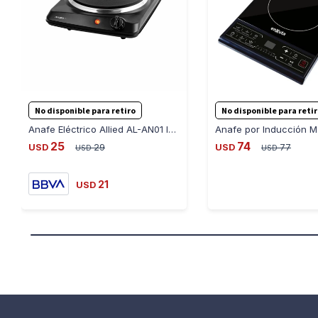
No disponible para retiro
No disponible para reti
Anafe Eléctrico Allied AL-AN01 Individual 1200W
25
74
USD
29
USD
77
USD
USD
21
USD