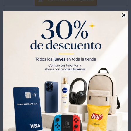

Productos que te pueden interesar
Pack X6 Agua Tónica Schweppes sin Azúcar 500ML
FUNDA X 6 MONSTER MANGO LOCO 473ML 171029
468
713
UYU
UYU
328
499
UYU
UYU