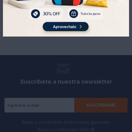
398
606
UYU
UYU
Suscríbete a nuestra newsletter
Recibe todas las novedades y ofertas de nuestra tienda.
SUSCRIBIRME
Bases y condiciones promociones generales
Bases y condiciones VISA UB