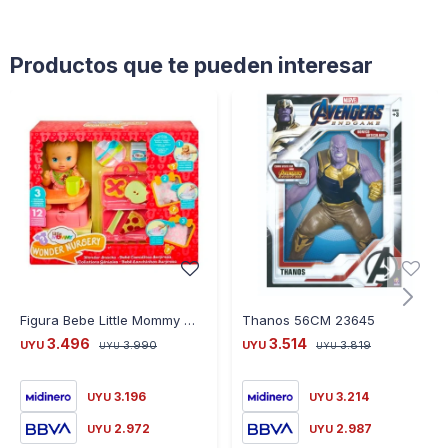
Productos que te pueden interesar
Figura Bebe Little Mommy Wonder Nursey Comiditas Sorpresa
Thanos 56CM 23645
3.496
3.514
UYU
3.990
UYU
3.819
UYU
UYU
3.196
3.214
UYU
UYU
2.972
2.987
UYU
UYU