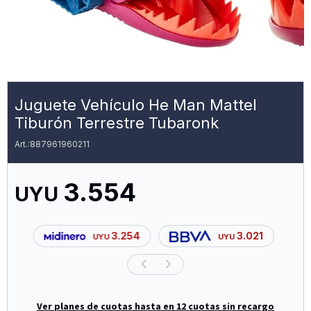
Juguete Vehículo He Man Mattel
Tiburón Terrestre Tubaronk
887961960211
3.554
UYU
3.254
3.021
UYU
UYU
Ver planes de cuotas hasta en 12 cuotas sin recargo