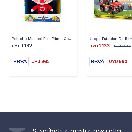
Peluche Musical Plim Plim – Con Canciones y Sonidos 30cm - AZUL
1.132
1.133
UYU
UYU
1.246
UYU
962
963
UYU
UYU
Suscríbete a nuestra newsletter