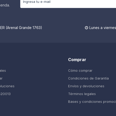
ienda.
R (Arenal Grande 1763)
Lunes a viernes

Comprar
ales
Cómo comprar
ar
Condiciones de Garantía
oluciones
Envíos y devoluciones
520013
Términos legales
Bases y condiciones promoc