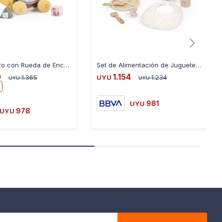
Polar B Erizo con Rueda de Encastre 44025
Set de Alimentación de Juguete Polar B
0
1.154
1.365
UYU
1.234
UYU
UYU
981
UYU
978
UYU