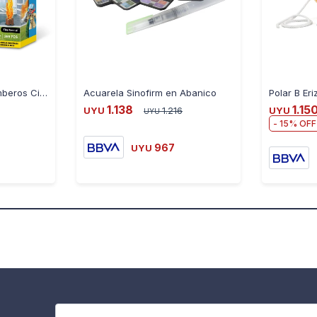
Juego Estación De Bomberos City 265 Piezas
Acuarela Sinofirm en Abanico
1.138
1.15
UYU
1.216
UYU
UYU
15
967
UYU