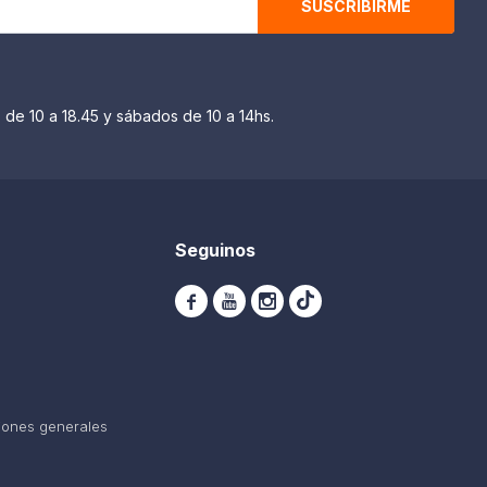
SUSCRIBIRME
 de 10 a 18.45 y sábados de 10 a 14hs.
Seguinos



iones generales