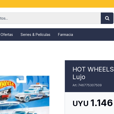
 Ofertas
Series & Películas
Farmacia
HOT WHEELS -
Lujo
746775307509
1.146
UYU