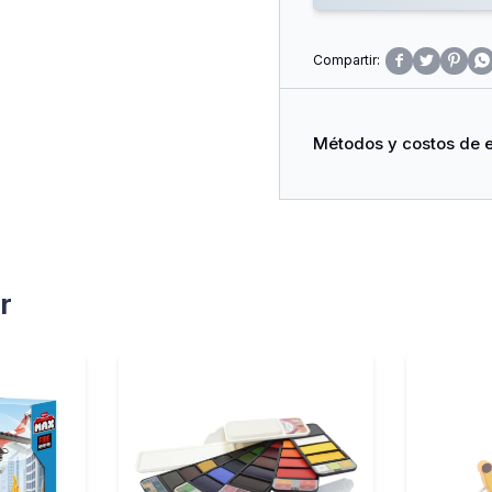




Métodos y costos de 
r