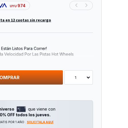
974
UYU
ta en 12 cuotas sin recargo
Están Listos Para Correr!
a Velocidad Por Las Pistas Hot Wheels
lques De Los Camiones Se Pueden Intercambiar!
n Coche
de El Fabricante En Forma De Un Surtido Variado
s
OMPRAR
1
niverso
que viene con
0% OFF todos los jueves.
ATIS POR 1 AÑO .
SOLICITALA AQUÍ