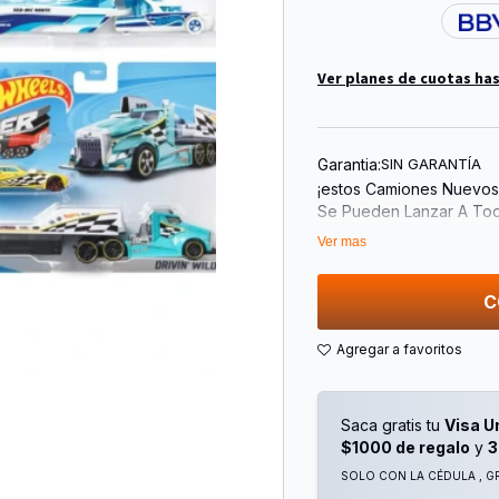
Ver planes de cuotas has
Garantia:
SIN GARANTÍA
¡estos Camiones Nuevos 
Se Pueden Lanzar A Tod
¡las Cabinas Y Los Remo
Ver mas
Cada Camión Incluye U
Este Producto Viene Des
De Modelos Y/O Colore
C
Saca gratis tu
Visa U
$1000 de regalo
y
3
SOLO CON LA CÉDULA , GR