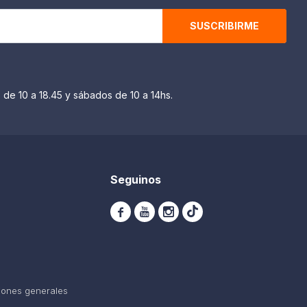
SUSCRIBIRME
 de 10 a 18.45 y sábados de 10 a 14hs.
Seguinos



iones generales