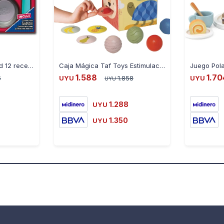
Libro infantil finger food 12 recetas con accesorios
Caja Mágica Taf Toys Estimulación Infantil Bolas Trapitos
1.588
1.70
6
UYU
1.858
UYU
UYU
1.288
UYU
1.350
UYU