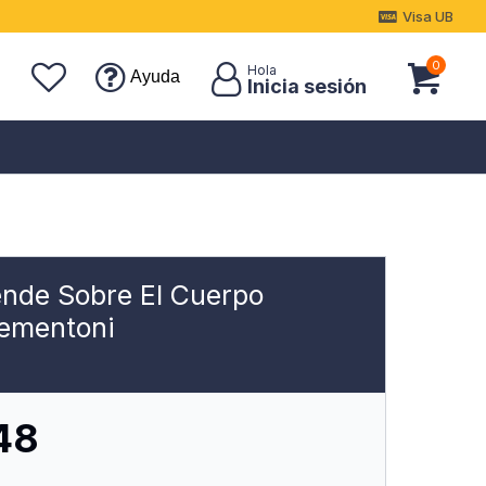
Visa UB
0
Ayuda
nde Sobre El Cuerpo
ementoni
48