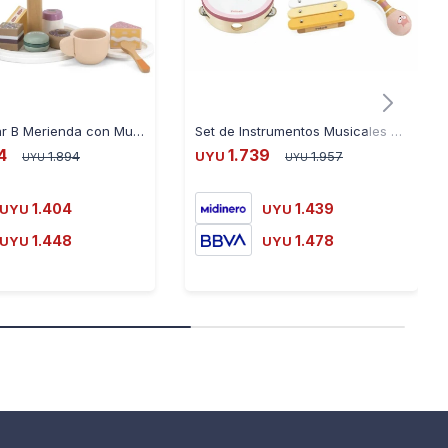
Juego Polar B Merienda con Muffins 44094
Set de Instrumentos Musicales Polar B - ROSA
4
1.739
1.894
UYU
1.957
UYU
UYU
1.404
1.439
UYU
UYU
1.448
1.478
UYU
UYU