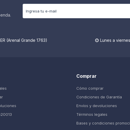
ienda.
R (Arenal Grande 1763)
Lunes a viernes

Comprar
ales
Cómo comprar
ar
Condiciones de Garantía
oluciones
Envíos y devoluciones
520013
Términos legales
Bases y condiciones promoc