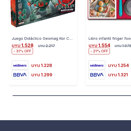
Juego Didáctico Geomag Kor Construye Monstruos 103 Piezas
1.528
1.554
UYU
2.217
UYU
1.97
UYU
UYU
31
21
1.228
1.254
UYU
UYU
1.299
1.321
UYU
UYU