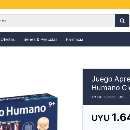
 Ofertas
Series & Películas
Farmacia
Juego Apre
Humano Cl
8005125550890
1.6
UYU