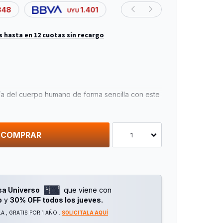
348
1.401
UYU
s hasta en 12 cuotas sin recargo
a del cuerpo humano de forma sencilla con este
racias a un modelo humano realista con esqueleto
rás que montar.
hélice de ADN y un estetoscopio real para que
dos del corazón y aprender el ADN.
COMPRAR
1
ando y aprendiendo las partes el cuerpo humano
que se puede descargar de la página web de
licación contiene numerosas imágenes en 3D y
ue lo aprendas todo sobre anatomía.
sa Universo
que viene con
o
y
30% OFF todos los jueves.
 , GRATIS POR 1 AÑO .
SOLICITALA AQUÍ