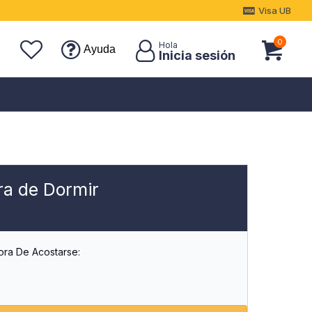
Visa UB
0
Ayuda
ora de Dormir
Hora De Acostarse:
 Ofrece Una Solución Completa Para Los Padres
Una Rutina Suave Y Agradable A La Hora De
.