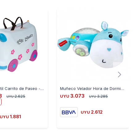
Valija Infantil Carrito de Paseo - BLANCO
Muñeco Velador Hora de Dormir Fisher Price Luz y Estrellas
3
3.073
2.625
UYU
3.285
UYU
UYU
2.612
UYU
1.881
UYU