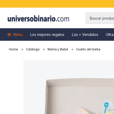
Menu
Los mejores regalos
Los + Vendidos
Ultra
Home
Catálogo
Mamá y Bebé
Cuarto del bebe