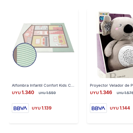
Alfombra Infantil Confort Kids Casa de Muñecas 100X120 cm CMFCSBN0101
1.340
1.346
UYU
1.559
UYU
1.57
UYU
UYU
1.139
1.144
UYU
UYU