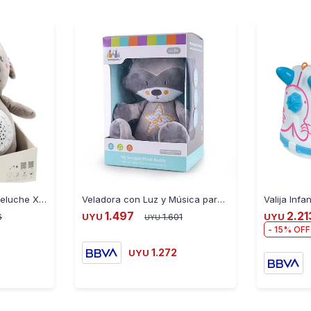
Proyector Velador de Peluche Xg con Música y Luz - KOALA
Veladora con Luz y Música para la Noche - MAPACHE
1.497
2.21
6
UYU
1.601
UYU
UYU
15
1.272
UYU