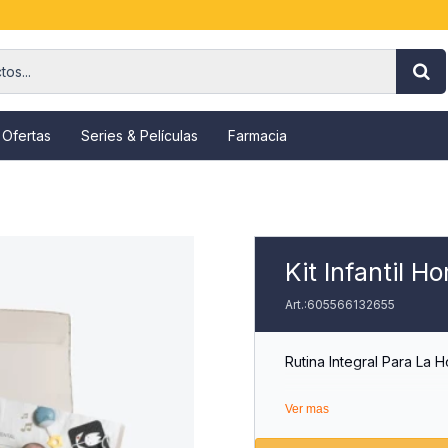
 Ofertas
Series & Películas
Farmacia
Kit Infantil H
605566132655
Rutina Integral Para La 
Nuestro Kit Para Dormir
Ver mas
Que Buscan Establecer 
Acostarse Para Su Bebé