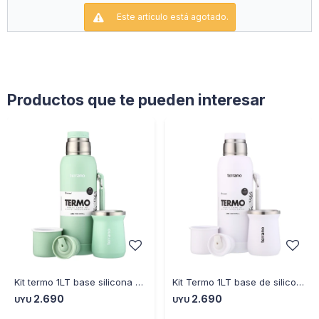
Manija Con Agarre Mejorado
Este artículo está agotado.
Mate Tradicional
Productos que te pueden interesar
Kit termo 1LT base silicona + mate tradicional Verde agua
Kit Termo 1LT base de silicona + Mate Tradicional blanco
2.690
2.690
UYU
UYU