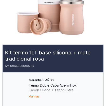
Kit termo 1LT base silicona + mate
tradicional rosa
6964026690284
Garantia:
5 AÑOS
Termo Doble Capa Acero Inox.
Tapón Hueco + Tapón Extra.
Capacidad 1lt.
Ver mas
5 Años De Garantía
Base De Silicona Antimpacto