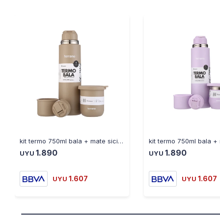
kit termo 750ml bala + mate sicilia arena
1.890
1.890
UYU
UYU
1.607
1.607
UYU
UYU