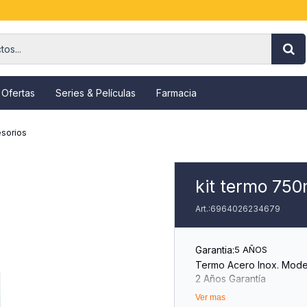
 Ofertas
Series & Películas
Farmacia
sorios
kit termo 750m
6964026234679
Garantia:
5 AÑOS
Termo Acero Inox. Mode
2 Años Garantía
Doble Capa
Ver mas
Tapón Cebador (+1 Extr