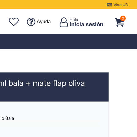
Visa UB
0
Ayuda
l bala + mate flap oliva
lo Bala
a)