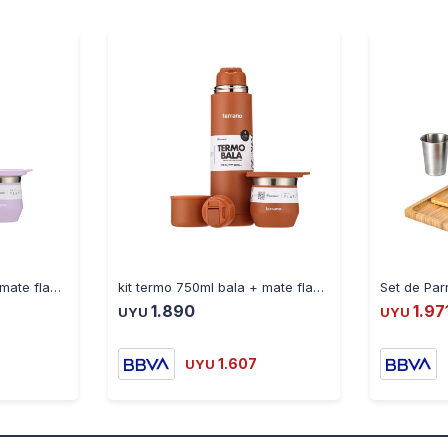
kit termo 750ml bala + mate flap lila
kit termo 750ml bala + mate flap terracota
1.890
1.97
UYU
UYU
1.607
UYU