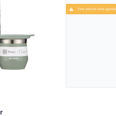
Capacidad 750ml.
Este artículo está agotad
Mate Acero Inox. Doble
r