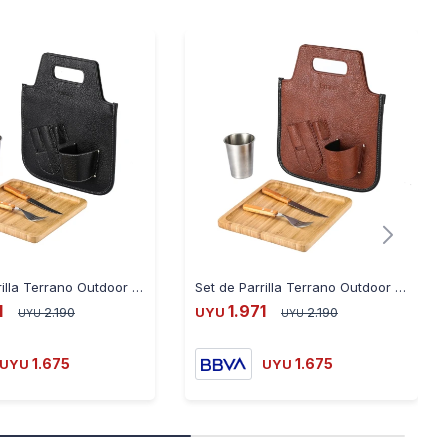
Set de Parrilla Terrano Outdoor Completo - NEGRO
Set de Parrilla Terrano Outdoor Completo - MARRON
1
1.971
2.190
UYU
2.190
UYU
UYU
1.675
1.675
UYU
UYU