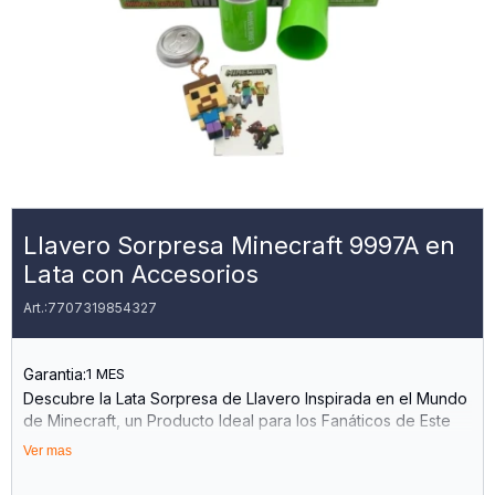
Llavero Sorpresa Minecraft 9997A en
Lata con Accesorios
7707319854327
Garantia:
1 MES
Descubre la Lata Sorpresa de Llavero Inspirada en el Mundo
de Minecraft, un Producto Ideal para los Fanáticos de Este
Popular Videojuego. con un Diseño Atractivo y Divertido,
Ver mas
Este Llavero de Silicona es Perfecto para Llevar tus Llaves
de Manera Segura y Estilizada. su Tamaño Compacto de 5