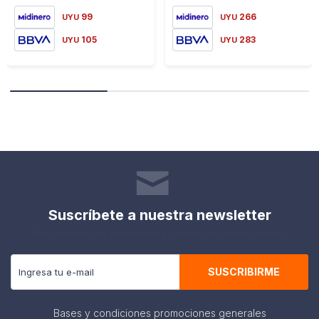
Las Figuras Presentan Distintos Personajes y Criaturas de
Estilo Pixelado, Ideales para Coleccionar, Intercambiar o
99
266
UYU
UYU
Decorar Mochilas, Estuches y Llaveros. la Divertida
105
283
UYU
UYU
Presentación en Lata Agrega un Toque Especial al Momento
de Abrir y Descubrir Cuál Personaje Tocó.
Cada Lata Incluye:
- 1 Figura Sorpresa Coleccionable
- 1 Cadena para Llavero
- 1 Hoja de Adhesivos
Perfecto para Fanáticos de Minecraft, Cumpleaños, Regalos
y Colecciones. ¡Coleccionalos Todos y Completá Tu Mundo
de Aventuras!
Suscríbete a nuestra newsletter
Imagen Meramente Ilustrativa
Recibe todas las novedades y ofertas de nuestra tienda.
SUSCRIBIRME
Bases y condiciones promociones generales