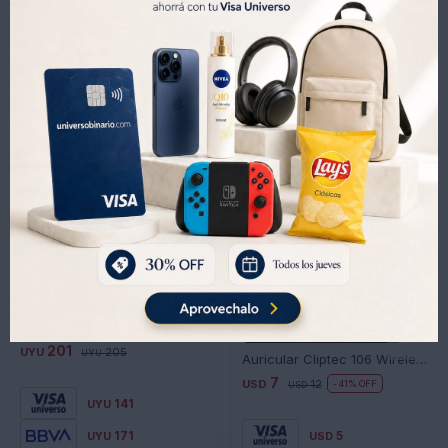
Productos que te pueden interesar
CABLE CORDON USB MICRO 2 METROS REF,21
No disponible para retiro
201
UYU
205
UYU
Auricular Cliptec 106 Wireless C/cable Silver
7
USD
12
41
USD
141
UYU
171
5
UYU
USD