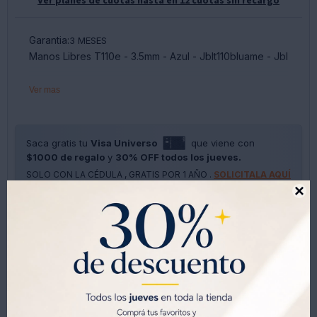
Garantia:
3 MESES
Manos Libres T110e - 3.5mm - Azul - Jblt110bluame - Jbl
Ver mas
Saca gratis tu
Visa Universo
que viene con
$1000 de regalo
y
30% OFF todos los jueves.
SOLO CON LA CÉDULA , GRATIS POR 1 AÑO .
SOLICITALA AQUÍ





Métodos y costos de envíos