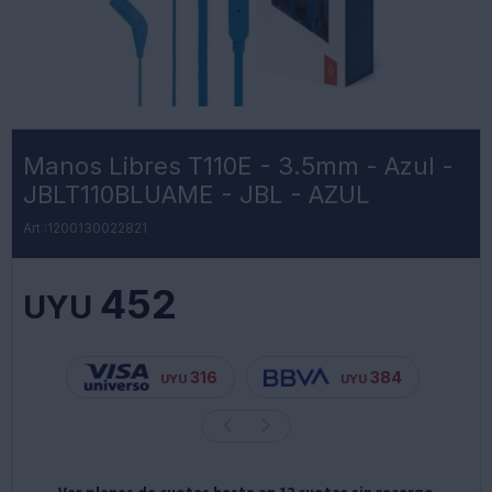
Manos Libres T110E - 3.5mm - Azul -
JBLT110BLUAME - JBL - AZUL
1200130022821
452
UYU
316
384
UYU
UYU
Ver planes de cuotas hasta en 12 cuotas sin recargo