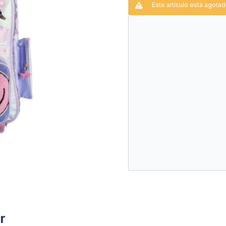
Este artículo está agotad
Frente Con Apliques, Un 
Smile
Llavero De Regalo
Tiras Reforzadas Y Mani
Medidas Aproximadas
Alto: 48cm
Ancho: 34cm
Profundidad: 22cm
Recomendaciones De Cui
Lavarropas.
r