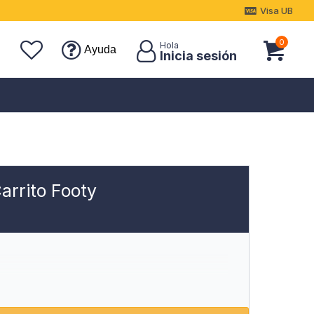
Visa UB
0
Ayuda
arrito Footy
Bolsillo Laterales Para Botella
blimada Y Lentejuelas