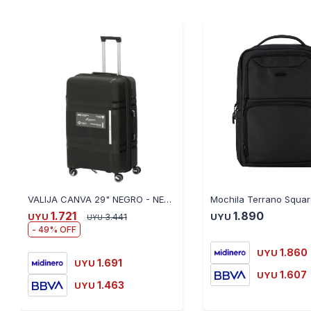
VALIJA CANVA 29" NEGRO - NEGRO
Mochila Terrano Squa
1.721
1.890
UYU
3.441
UYU
UYU
49
1.860
UYU
1.691
UYU
1.607
UYU
1.463
UYU