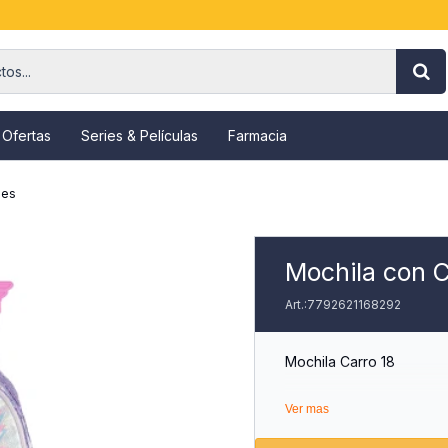
 Ofertas
Series & Películas
Farmacia
jes
Mochila con C
7792621168292
Mochila Carro 18
3 Compartimientos Y Dos 
Ver mas
Material Con Estampa Su