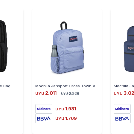
re Bag
Mochila Jansport Cross Town Acolchada 26L 42.5X32X14.5Cm Ub - LILA
2.011
3.0
UYU
2.226
UYU
UYU
1.981
UYU
1.709
UYU