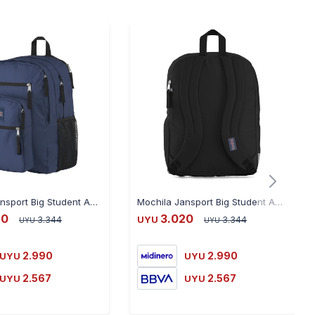
Mochila Jansport Big Student Acolchado 34L 43.5X32.5X19Cm Ub - AZUL
Mochila Jansport Big Student Acolchado 34L 43.5X32.5X19Cm Ub - NEGRO
20
3.020
3.344
UYU
3.344
UYU
UYU
2.990
2.990
UYU
UYU
2.567
2.567
UYU
UYU