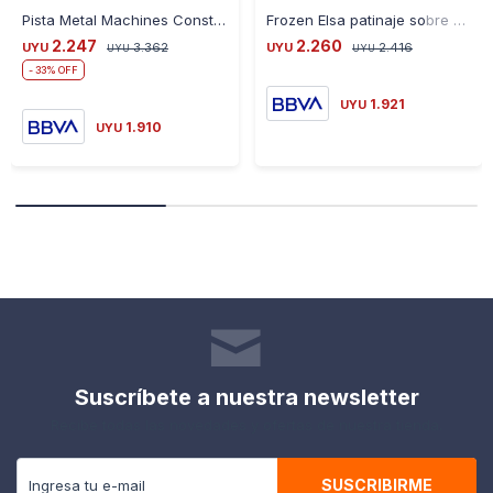
Pista Metal Machines Construcción Destrucción 2 Vehículos
Frozen Elsa patinaje sobre hielo
2.247
2.260
UYU
3.362
UYU
2.416
UYU
UYU
33
1.921
UYU
1.910
UYU
Suscríbete a nuestra newsletter
Recibe todas las novedades y ofertas de nuestra tienda.
SUSCRIBIRME