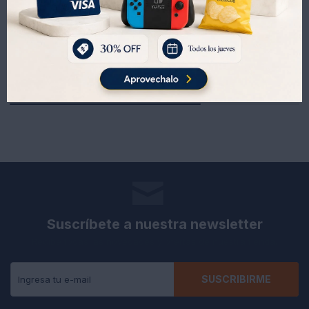
893
947
UYU
UYU
1.085
1.150
UYU
UYU
Suscríbete a nuestra newsletter
Recibe todas las novedades y ofertas de nuestra tienda.
SUSCRIBIRME