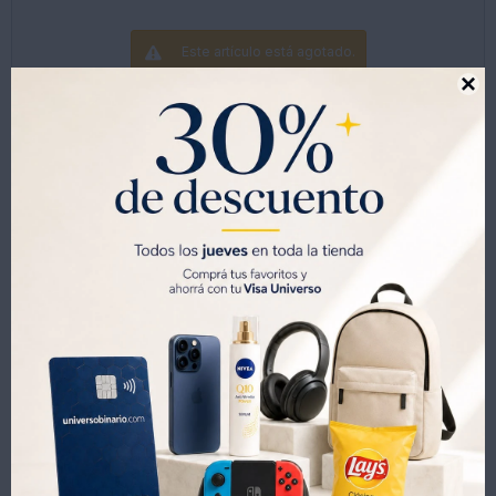
Este artículo está agotado.

Productos que te pueden interesar
ESCALERA ALUMINIO 3 ESCALONES 121245101
ESCALERA ALUMINIO 4 ESCALONES 121245102
1.276
1.353
UYU
UYU
1.519
UYU