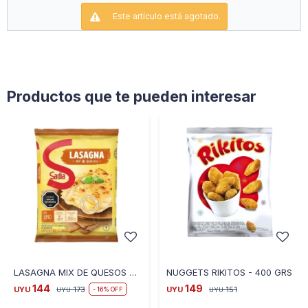
Este artículo está agotado.
Productos que te pueden interesar
LASAGNA MIX DE QUESOS SADIA - 350GRS
NUGGETS RIKITOS - 400 GRS
144
149
UYU
173
UYU
151
16
UYU
UYU